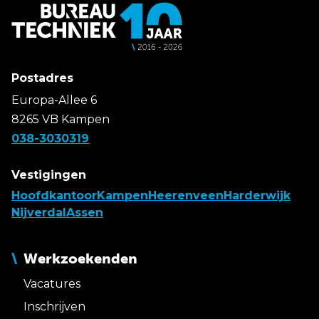
Postadres
Europa-Allee 6
8265 VB Kampen
038-3030319
Vestigingen
Hoofdkantoor
Kampen
Heerenveen
Harderwijk
Nijverdal
Assen
Werkzoekenden
Vacatures
Inschrijven