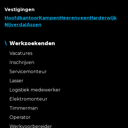
Vestigingen
Hoofdkantoor
Kampen
Heerenveen
Harderwijk
Nijverdal
Assen
Werkzoekenden
Vacatures
Inschrijven
Servicemonteur
Lasser
Logistiek medewerker
Elektromonteur
Timmerman
Operator
Werkvoorbereider