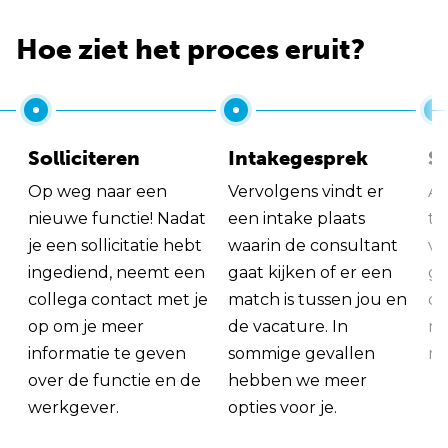
Hoe ziet het proces eruit?
Solliciteren
Intakegesprek
So
Op weg naar een
Vervolgens vindt er
Al
nieuwe functie! Nadat
een intake plaats
tu
je een sollicitatie hebt
waarin de consultant
va
ingediend, neemt een
gaat kijken of er een
ge
collega contact met je
match is tussen jou en
op
op om je meer
de vacature. In
ma
informatie te geven
sommige gevallen
me
over de functie en de
hebben we meer
werkgever.
opties voor je.