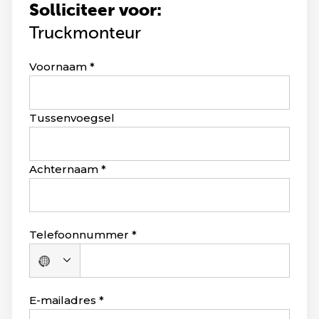
Solliciteer voor:
Truckmonteur
Leave
Voornaam
this
field
blank
Tussenvoegsel
Achternaam
Telefoonnummer
Geen
land
geselecteerd
E-mailadres