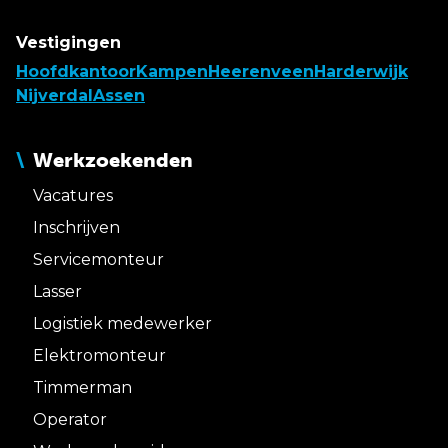
Vestigingen
Hoofdkantoor
Kampen
Heerenveen
Harderwijk
Nijverdal
Assen
Werkzoekenden
Vacatures
Inschrijven
Servicemonteur
Lasser
Logistiek medewerker
Elektromonteur
Timmerman
Operator