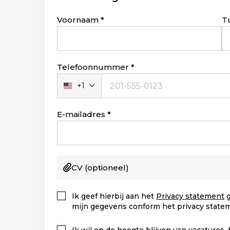
Leave
Voornaam
T
this
field
blank
Telefoonnummer
+1
Verenigde
Staten
+1
E-mailadres
CV
(optioneel)
Ik geef hierbij aan het
Privacy statement
g
mijn gegevens conform het privacy state