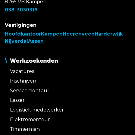
8265 VB Kampen
038-3030319
Vestigingen
Hoofdkantoor
Kampen
Heerenveen
Harderwijk
Nijverdal
Assen
Werkzoekenden
Vacatures
Inschrijven
Servicemonteur
Lasser
Logistiek medewerker
Elektromonteur
Timmerman