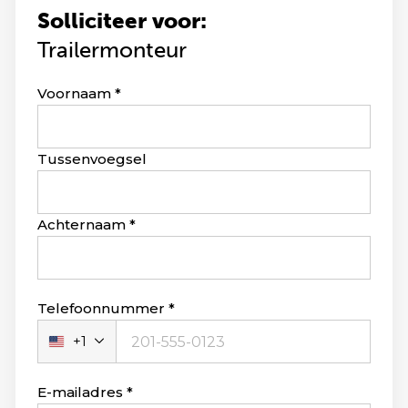
Solliciteer voor:
Trailermonteur
Leave
Voornaam
this
field
blank
Tussenvoegsel
Achternaam
Telefoonnummer
+1
Verenigde
Staten
+1
E-mailadres