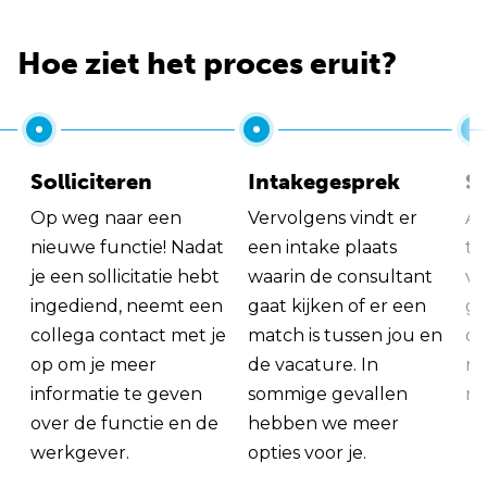
Hoe ziet het proces eruit?
Solliciteren
Intakegesprek
So
Op weg naar een
Vervolgens vindt er
Al
nieuwe functie! Nadat
een intake plaats
tu
je een sollicitatie hebt
waarin de consultant
va
ingediend, neemt een
gaat kijken of er een
ge
collega contact met je
match is tussen jou en
op
op om je meer
de vacature. In
ma
informatie te geven
sommige gevallen
me
over de functie en de
hebben we meer
werkgever.
opties voor je.