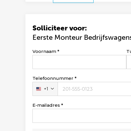
Solliciteer voor:
Eerste Monteur Bedrijfswagen
Leave
Voornaam
T
this
field
blank
Telefoonnummer
+1
Verenigde
Staten
+1
E-mailadres