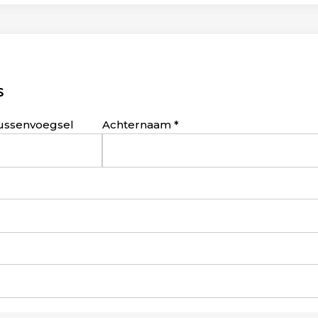
s
ussenvoegsel
Achternaam