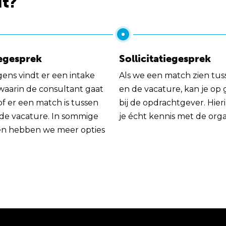
it?
egesprek
Sollicitatiegesprek
gens vindt er een intake
Als we een match zien tus
 waarin de consultant gaat
en de vacature, kan je op
of er een match is tussen
bij de opdrachtgever. Hie
 de vacature. In sommige
je écht kennis met de orga
en hebben we meer opties