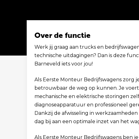
Over de functie
Werk jij graag aan trucks en bedrijfswagen
technische uitdagingen? Dan is deze funct
Solliciteer binnen 1 minuut
Barneveld iets voor jou!
Als Eerste Monteur Bedrijfswagens zorg je
betrouwbaar de weg op kunnen. Je voert o
mechanische en elektrische storingen ze
diagnoseapparatuur en professioneel ge
Dankzij de afwisseling in werkzaamheden bl
dag bij aan een optimale inzet van het w
Als Eerste Monteur Bedrijfswagens ben je