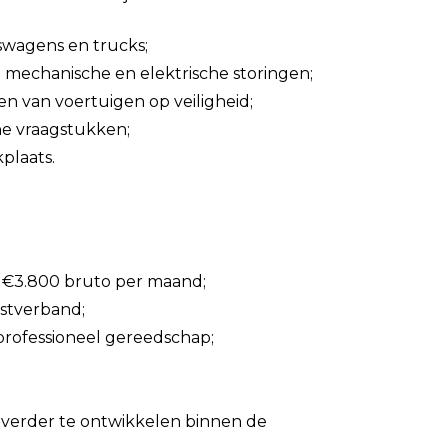
swagens en trucks;
n mechanische en elektrische storingen;
en van voertuigen op veiligheid;
he vraagstukken;
plaats.
en €3.800 bruto per maand;
nstverband;
rofessioneel gereedschap;
f verder te ontwikkelen binnen de