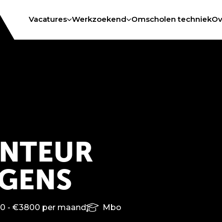
Vacatures
Werkzoekend
Omscholen techniek
Ov
ONTEUR
AGENS
0 - €3800 per maand
Mbo