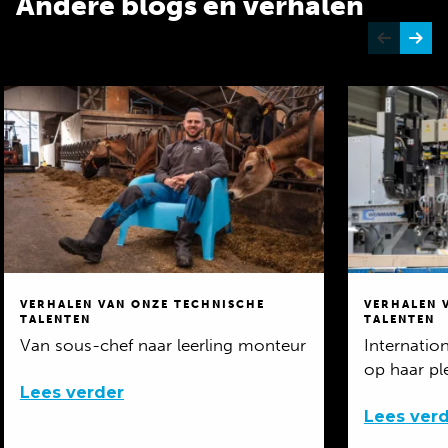
Andere blogs en verhalen
VERHALEN VAN ONZE TECHNISCHE
VERHALEN 
TALENTEN
TALENTEN
Van sous-chef naar leerling monteur
Internatio
op haar pl
Lees verder
Lees ver