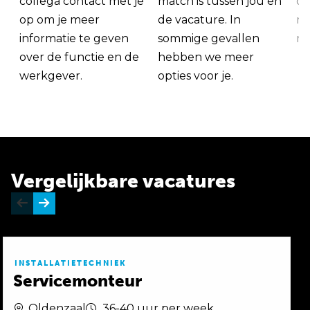
collega contact met je
match is tussen jou en
op
op om je meer
de vacature. In
ma
informatie te geven
sommige gevallen
me
over de functie en de
hebben we meer
werkgever.
opties voor je.
Vergelijkbare vacatures
INSTALLATIETECHNIEK
Servicemonteur
Oldenzaal
36-40 uur per week