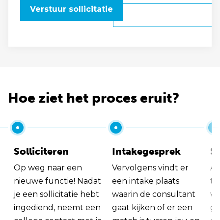
Verstuur sollicitatie
Hoe ziet het proces eruit?
Solliciteren
Intakegesprek
So
Op weg naar een
Vervolgens vindt er
Al
nieuwe functie! Nadat
een intake plaats
tu
je een sollicitatie hebt
waarin de consultant
va
ingediend, neemt een
gaat kijken of er een
ge