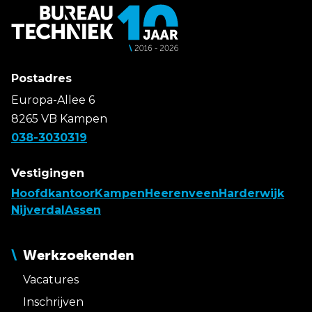
Postadres
Europa-Allee 6
8265 VB Kampen
038-3030319
Vestigingen
Hoofdkantoor
Kampen
Heerenveen
Harderwijk
Nijverdal
Assen
Werkzoekenden
Vacatures
Inschrijven