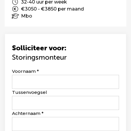
32-40 uur per week
€3050 - €3850 per maand
Mbo
Solliciteer voor:
Storingsmonteur
Leave
Voornaam
this
field
blank
Tussenvoegsel
Achternaam