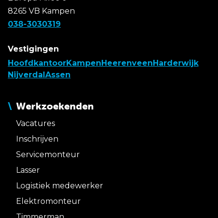
8265 VB Kampen
038-3030319
Vestigingen
Hoofdkantoor
Kampen
Heerenveen
Harderwijk
Nijverdal
Assen
Werkzoekenden
Vacatures
Inschrijven
Servicemonteur
Lasser
Logistiek medewerker
Elektromonteur
Timmerman