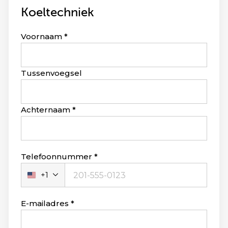
Koeltechniek
Leave
Voornaam
this
field
blank
Tussenvoegsel
Achternaam
Telefoonnummer
+1
Verenigde
Staten
+1
E-mailadres