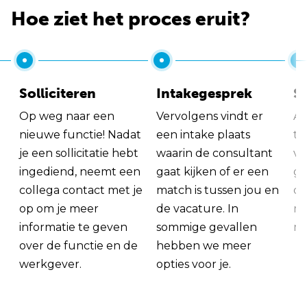
Hoe ziet het proces eruit?
Solliciteren
Intakegesprek
So
Op weg naar een
Vervolgens vindt er
Al
nieuwe functie! Nadat
een intake plaats
tu
je een sollicitatie hebt
waarin de consultant
va
ingediend, neemt een
gaat kijken of er een
ge
collega contact met je
match is tussen jou en
op
op om je meer
de vacature. In
ma
informatie te geven
sommige gevallen
me
over de functie en de
hebben we meer
werkgever.
opties voor je.