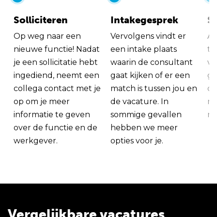
Solliciteren
Intakegesprek
So
Op weg naar een
Vervolgens vindt er
Al
nieuwe functie! Nadat
een intake plaats
tu
je een sollicitatie hebt
waarin de consultant
va
ingediend, neemt een
gaat kijken of er een
ge
collega contact met je
match is tussen jou en
op
op om je meer
de vacature. In
ma
informatie te geven
sommige gevallen
me
over de functie en de
hebben we meer
werkgever.
opties voor je.
Vergelijkbare vacatures