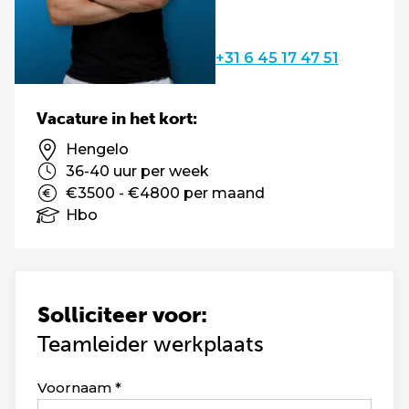
+31 6 45 17 47 51
Vacature in het kort:
Hengelo
36-40 uur per week
€3500 - €4800 per maand
Hbo
Solliciteer voor:
Teamleider werkplaats
Leave
Voornaam