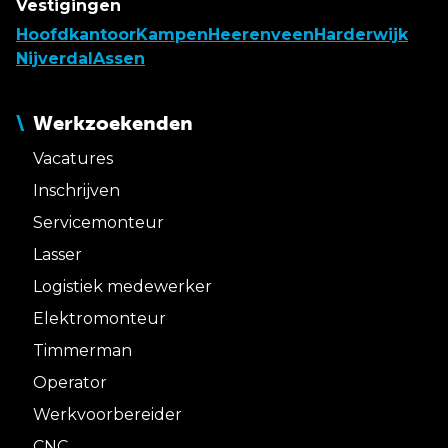
Vestigingen
Hoofdkantoor
Kampen
Heerenveen
Harderwijk
Nijverdal
Assen
Werkzoekenden
Vacatures
Inschrijven
Servicemonteur
Lasser
Logistiek medewerker
Elektromonteur
Timmerman
Operator
Werkvoorbereider
CNC