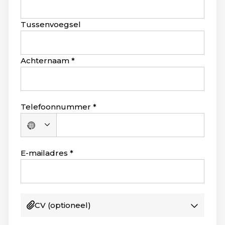
this
field
blank
Tussenvoegsel
Achternaam
Telefoonnummer
Geen
land
geselecteerd
E-mailadres
CV
(optioneel)