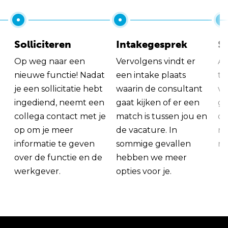
Solliciteren
Intakegesprek
So
Op weg naar een
Vervolgens vindt er
Al
nieuwe functie! Nadat
een intake plaats
tu
je een sollicitatie hebt
waarin de consultant
va
ingediend, neemt een
gaat kijken of er een
ge
collega contact met je
match is tussen jou en
op
op om je meer
de vacature. In
ma
informatie te geven
sommige gevallen
me
over de functie en de
hebben we meer
werkgever.
opties voor je.