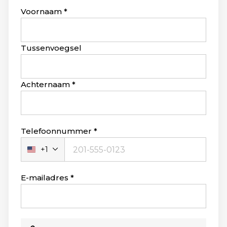
Leave
Voornaam
this
field
blank
Tussenvoegsel
Achternaam
Telefoonnummer
+1
Verenigde
Staten
+1
E-mailadres