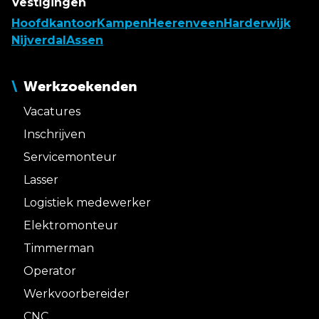
Vestigingen
Hoofdkantoor
Kampen
Heerenveen
Harderwijk
Nijverdal
Assen
Werkzoekenden
Vacatures
Inschrijven
Servicemonteur
Lasser
Logistiek medewerker
Elektromonteur
Timmerman
Operator
Werkvoorbereider
CNC