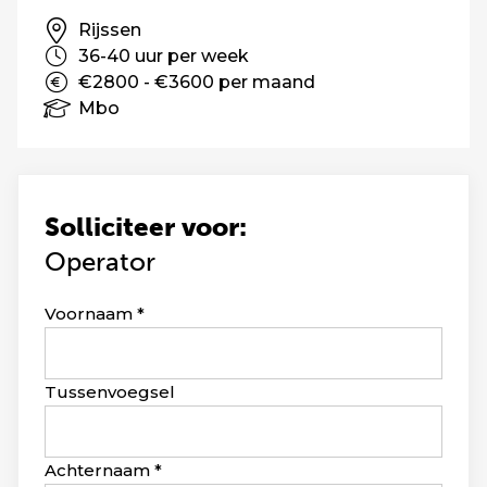
Rijssen
36-40 uur per week
€2800 - €3600 per maand
Mbo
Solliciteer voor:
Operator
Leave
Voornaam
this
field
blank
Tussenvoegsel
Achternaam