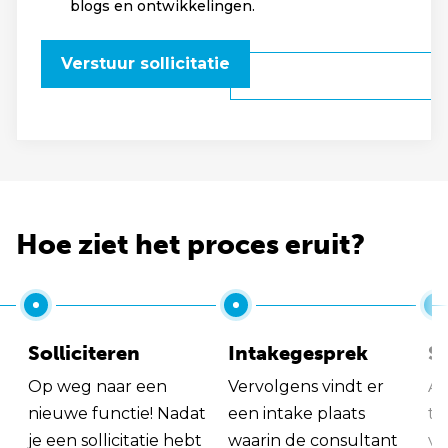
blogs en ontwikkelingen.
Verstuur sollicitatie
Hoe ziet het proces eruit?
Solliciteren
Intakegesprek
So
Op weg naar een
Vervolgens vindt er
Al
nieuwe functie! Nadat
een intake plaats
tu
je een sollicitatie hebt
waarin de consultant
va