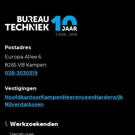
Postadres
Europa-Allee 6
8265 VB Kampen
038-3030319
Vestigingen
Hoofdkantoor
Kampen
Heerenveen
Harderwijk
Nijverdal
Assen
Werkzoekenden
Vacatures