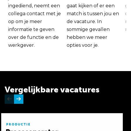
ingediend, neemt een
gaat kijken of er een
ge
collega contact met je
match is tussen jou en
op
op om je meer
de vacature. In
ma
informatie te geven
sommige gevallen
me
over de functie en de
hebben we meer
werkgever.
opties voor je.
Vergelijkbare vacatures
PRODUCTIE