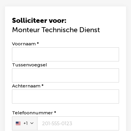
Solliciteer voor:
Monteur Technische Dienst
Leave
Voornaam
this
field
blank
Tussenvoegsel
Achternaam
Telefoonnummer
+1
Verenigde