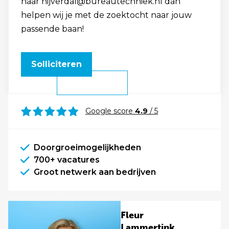
naar nijverdal@bureautechniek.nl dan
helpen wij je met de zoektocht naar jouw
passende baan!
Solliciteren
Google score
4.9
/ 5
Doorgroeimogelijkheden
700+ vacatures
Groot netwerk aan bedrijven
Fleur
Lammertink