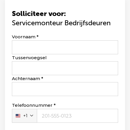
Solliciteer voor:
Servicemonteur Bedrijfsdeuren
Leave
Voornaam
this
field
blank
Tussenvoegsel
Achternaam
Telefoonnummer
+1
Verenigde
Staten