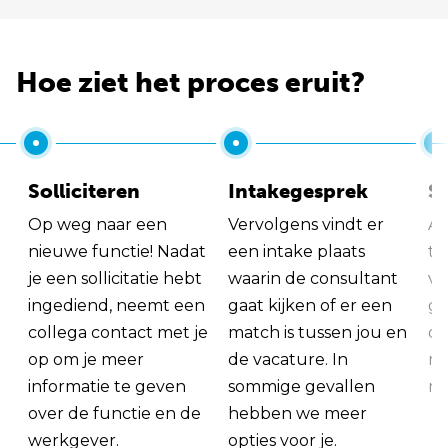
Hoe ziet het proces eruit?
Solliciteren
Intakegesprek
So
Op weg naar een
Vervolgens vindt er
Al
nieuwe functie! Nadat
een intake plaats
tu
je een sollicitatie hebt
waarin de consultant
va
ingediend, neemt een
gaat kijken of er een
ge
collega contact met je
match is tussen jou en
op
op om je meer
de vacature. In
ma
informatie te geven
sommige gevallen
me
over de functie en de
hebben we meer
werkgever.
opties voor je.