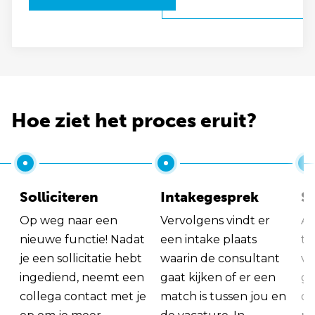
Hoe ziet het proces eruit?
Solliciteren
Intakegesprek
So
Op weg naar een
Vervolgens vindt er
Al
nieuwe functie! Nadat
een intake plaats
tu
je een sollicitatie hebt
waarin de consultant
va
ingediend, neemt een
gaat kijken of er een
ge
collega contact met je
match is tussen jou en
op