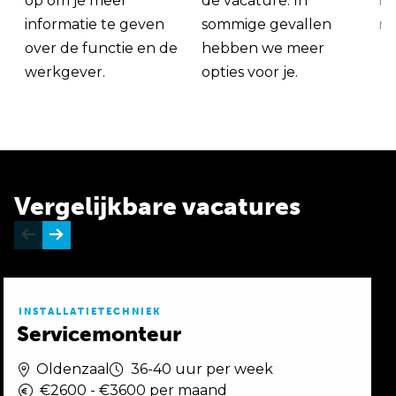
op om je meer
de vacature. In
ma
informatie te geven
sommige gevallen
me
over de functie en de
hebben we meer
werkgever.
opties voor je.
Vergelijkbare vacatures
INSTALLATIETECHNIEK
Servicemonteur
Oldenzaal
36-40 uur per week
€2600 - €3600 per maand