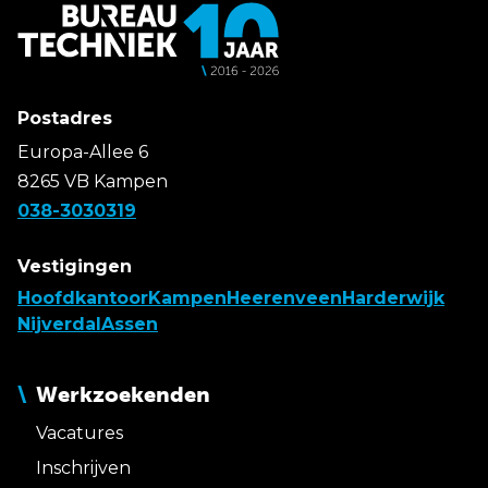
Postadres
Europa-Allee 6
8265 VB Kampen
038-3030319
Vestigingen
Hoofdkantoor
Kampen
Heerenveen
Harderwijk
Nijverdal
Assen
Werkzoekenden
Vacatures
Inschrijven