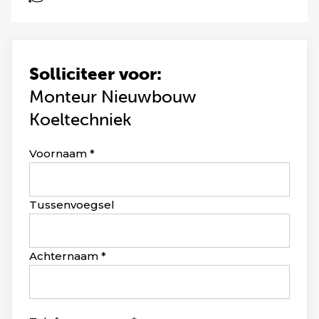
Solliciteer voor:
Monteur Nieuwbouw
Koeltechniek
Leave
Voornaam
this
field
blank
Tussenvoegsel
Achternaam