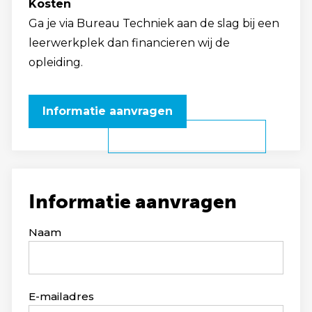
Kosten
Ga je via Bureau Techniek aan de slag bij een
leerwerkplek dan financieren wij de
opleiding.
Informatie aanvragen
Informatie aanvragen
Leave
Naam
this
field
blank
E-mailadres