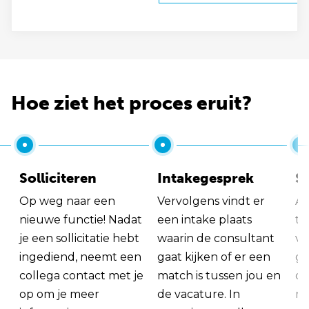
Hoe ziet het proces eruit?
Solliciteren
Intakegesprek
So
Op weg naar een
Vervolgens vindt er
Al
nieuwe functie! Nadat
een intake plaats
tu
je een sollicitatie hebt
waarin de consultant
va
ingediend, neemt een
gaat kijken of er een
ge
collega contact met je
match is tussen jou en
op
op om je meer
de vacature. In
ma