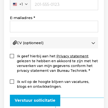
+1
Verenigde
Staten
+1
E-mailadres
CV
(optioneel)
Ik geef hierbij aan het
Privacy statement
gelezen te hebben en akkoord te zijn met het
verwerken van mijn gegevens conform het
privacy statement van Bureau Techniek.
Ik wil op de hoogte blijven van vacatures,
blogs en ontwikkelingen.
Verstuur sollicitatie