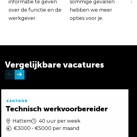
informatie te geven
sommige gevallen
me
over de functie en de
hebben we meer
werkgever.
opties voor je.
Vergelijkbare vacatures
KANTOOR
Technisch werkvoorbereider
Hattem
40 uur per week
€3000 - €5000 per maand