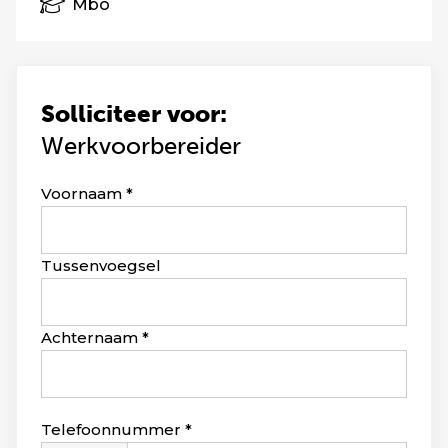
Mbo
Solliciteer voor:
Werkvoorbereider
Leave
Voornaam
this
field
blank
Tussenvoegsel
Achternaam
Telefoonnummer