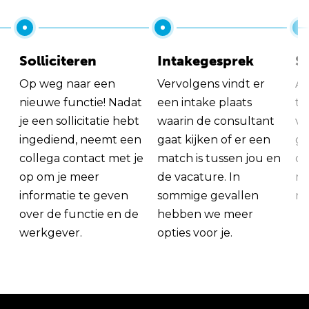
Solliciteren
Intakegesprek
So
Op weg naar een
Vervolgens vindt er
Al
nieuwe functie! Nadat
een intake plaats
tu
je een sollicitatie hebt
waarin de consultant
va
ingediend, neemt een
gaat kijken of er een
ge
collega contact met je
match is tussen jou en
op
op om je meer
de vacature. In
ma
informatie te geven
sommige gevallen
me
over de functie en de
hebben we meer
werkgever.
opties voor je.