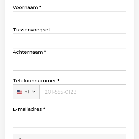
Leave
Voornaam
this
field
blank
Tussenvoegsel
Achternaam
Telefoonnummer
+1
Verenigde
Staten
+1
E-mailadres