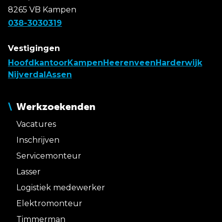
8265 VB Kampen
038-3030319
Vestigingen
Hoofdkantoor
Kampen
Heerenveen
Harderwijk
Nijverdal
Assen
Werkzoekenden
Vacatures
Inschrijven
Servicemonteur
Lasser
Logistiek medewerker
Elektromonteur
Timmerman