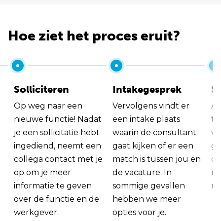
Hoe ziet het proces eruit?
Solliciteren
Intakegesprek
So
Op weg naar een
Vervolgens vindt er
Al
nieuwe functie! Nadat
een intake plaats
tu
je een sollicitatie hebt
waarin de consultant
va
ingediend, neemt een
gaat kijken of er een
ge
collega contact met je
match is tussen jou en
op
op om je meer
de vacature. In
ma
informatie te geven
sommige gevallen
me
over de functie en de
hebben we meer
werkgever.
opties voor je.