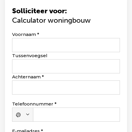
Solliciteer voor:
Calculator woningbouw
Leave
Voornaam
this
field
blank
Tussenvoegsel
Achternaam
Telefoonnummer
Geen
land
geselecteerd
E-mailadres