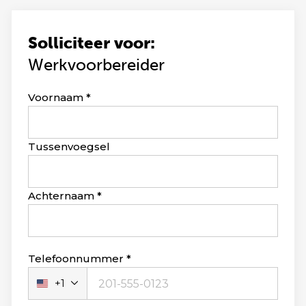
Solliciteer voor:
Werkvoorbereider
Leave
Voornaam
this
field
blank
Tussenvoegsel
Achternaam
Telefoonnummer
+1
Verenigde
Staten