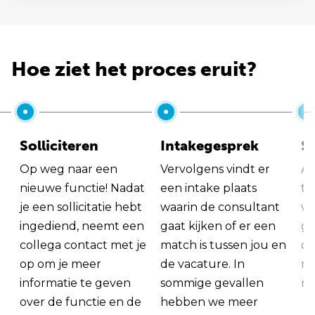
Hoe ziet het proces eruit?
Solliciteren
Intakegesprek
So
Op weg naar een
Vervolgens vindt er
Al
nieuwe functie! Nadat
een intake plaats
tu
je een sollicitatie hebt
waarin de consultant
va
ingediend, neemt een
gaat kijken of er een
ge
collega contact met je
match is tussen jou en
op
op om je meer
de vacature. In
ma
informatie te geven
sommige gevallen
me
over de functie en de
hebben we meer