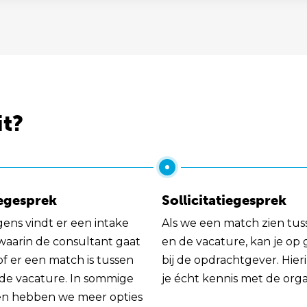
it?
egesprek
Sollicitatiegesprek
gens vindt er een intake
Als we een match zien tus
 waarin de consultant gaat
en de vacature, kan je op
of er een match is tussen
bij de opdrachtgever. Hie
 de vacature. In sommige
je écht kennis met de orga
en hebben we meer opties