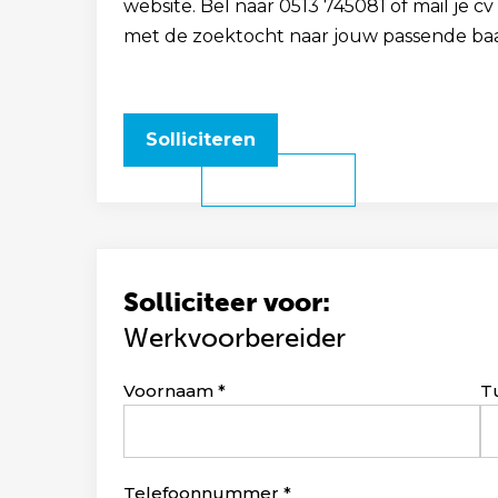
website. Bel naar 0513 745081 of mail je 
met de zoektocht naar jouw passende ba
Solliciteren
Solliciteer voor:
Werkvoorbereider
Leave
Voornaam
T
this
field
blank
Telefoonnummer