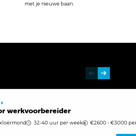
met je nieuwe baan.
OR
or werkvoorbereider
Exloërmond
32-40 uur per week
€2600 - €3000 pe