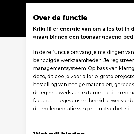
Over de functie
Krijg jij er energie van om alles tot i
graag binnen een toonaangevend bedri
Solliciteer binnen 1 minuut
In deze functie ontvang je meldingen van
benodigde werkzaamheden. Je registreert
managementsysteem. Op basis van klantge
deze, dit doe je voor allerlei grote projec
bestelling van nodige materialen, geree
delegeert werk aan externe partijen en ho
facturatiegegevens en bereid je werkorder
de implementatie van productverbeterin