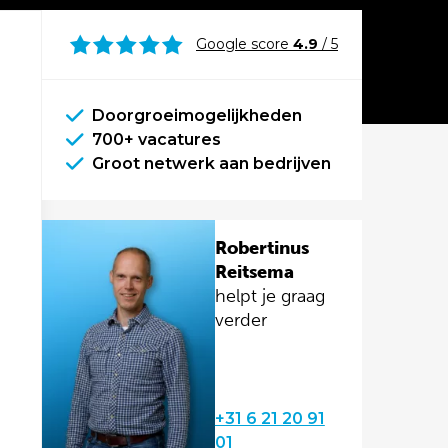
Google score
4.9
/ 5
Doorgroeimogelijkheden
700+ vacatures
Groot netwerk aan bedrijven
Robertinus
Reitsema
helpt je graag
verder
+31 6 21 20 91
01