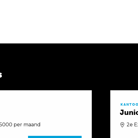
s
KANTO
Juni
€5000 per maand
2e 