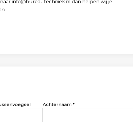
cv naar info@bureautechniek.nl dan helpen wij je
an!
ussenvoegsel
Achternaam