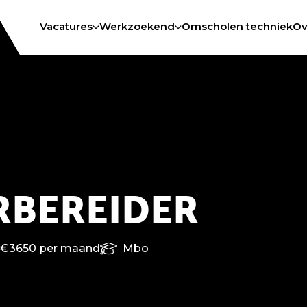
Vacatures
Werkzoekend
Omscholen techniek
Ov
BEREIDER
 €3650 per maand
Mbo