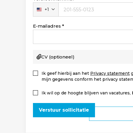
+1
Verenigde
Staten
+1
E-mailadres
CV
(optioneel)
Ik geef hierbij aan het
Privacy statement
g
mijn gegevens conform het privacy state
Ik wil op de hoogte blijven van vacatures,
Verstuur sollicitatie