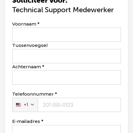
Solliciteer voor:
Technical Support Medewerker
Leave
Voornaam
this
field
blank
Tussenvoegsel
Achternaam
Telefoonnummer
+1
Verenigde
Staten
+1
E-mailadres