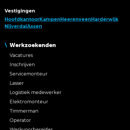
Vestigingen
Hoofdkantoor
Kampen
Heerenveen
Harderwijk
Nijverdal
Assen
Werkzoekenden
Vacatures
Inschrijven
Servicemonteur
Lasser
Logistiek medewerker
Elektromonteur
Timmerman
Operator
Werkvoorbereider