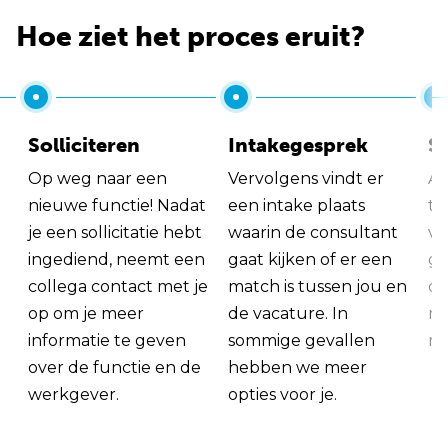
Hoe ziet het proces eruit?
Solliciteren
Intakegesprek
So
Op weg naar een
Vervolgens vindt er
Al
nieuwe functie! Nadat
een intake plaats
tu
je een sollicitatie hebt
waarin de consultant
va
ingediend, neemt een
gaat kijken of er een
ge
collega contact met je
match is tussen jou en
op
op om je meer
de vacature. In
ma
informatie te geven
sommige gevallen
me
over de functie en de
hebben we meer
werkgever.
opties voor je.