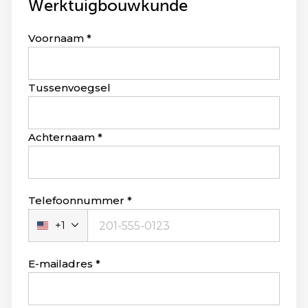
Werktuigbouwkunde
Leave
Voornaam
this
field
blank
Tussenvoegsel
Achternaam
Telefoonnummer
+1
Verenigde
Staten
+1
E-mailadres