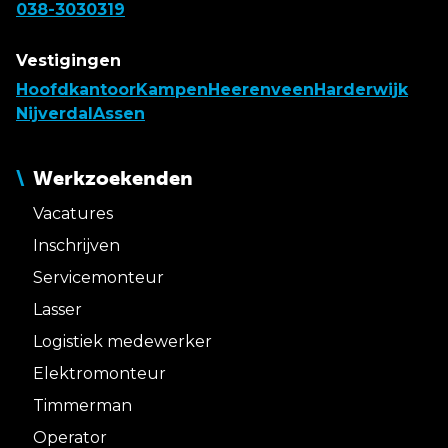
038-3030319
Vestigingen
Hoofdkantoor
Kampen
Heerenveen
Harderwijk
Nijverdal
Assen
Werkzoekenden
Vacatures
Inschrijven
Servicemonteur
Lasser
Logistiek medewerker
Elektromonteur
Timmerman
Operator