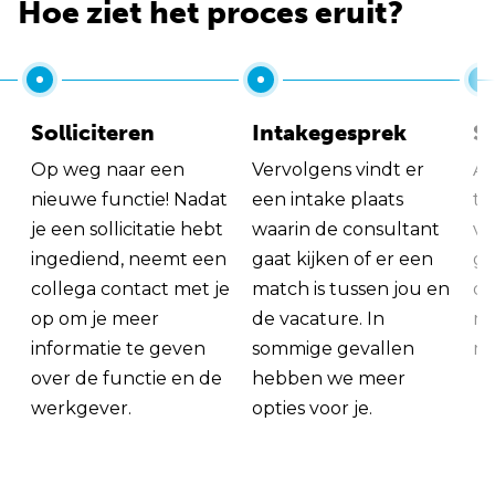
Hoe ziet het proces eruit?
Solliciteren
Intakegesprek
So
Op weg naar een
Vervolgens vindt er
Al
nieuwe functie! Nadat
een intake plaats
tu
je een sollicitatie hebt
waarin de consultant
va
ingediend, neemt een
gaat kijken of er een
ge
collega contact met je
match is tussen jou en
op
op om je meer
de vacature. In
ma
informatie te geven
sommige gevallen
me
over de functie en de
hebben we meer
werkgever.
opties voor je.