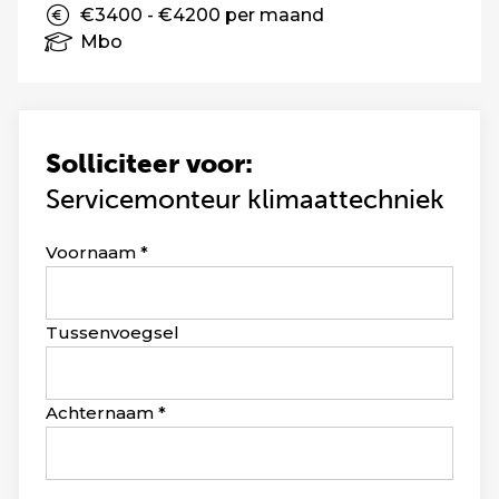
€3400 - €4200 per maand
Mbo
Solliciteer voor:
Servicemonteur klimaattechniek
Leave
Voornaam
this
field
blank
Tussenvoegsel
Achternaam