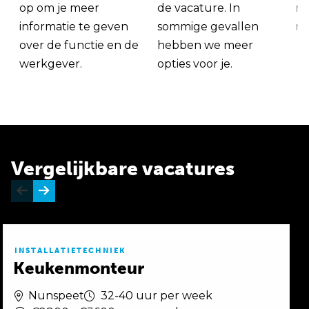
op om je meer
de vacature. In
ma
informatie te geven
sommige gevallen
me
over de functie en de
hebben we meer
werkgever.
opties voor je.
Vergelijkbare vacatures
INSTALLATIETECHNIEK
Keukenmonteur
Nunspeet
32-40 uur per week