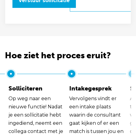
Verstuur sollicitatie
Hoe ziet het proces eruit?
Solliciteren
Intakegesprek
So
Op weg naar een
Vervolgens vindt er
Al
nieuwe functie! Nadat
een intake plaats
tu
je een sollicitatie hebt
waarin de consultant
va
ingediend, neemt een
gaat kijken of er een
ge
collega contact met je
match is tussen jou en
op