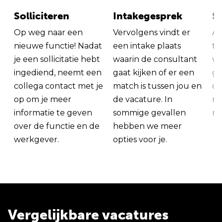
Solliciteren
Intakegesprek
So
Op weg naar een
Vervolgens vindt er
Al
nieuwe functie! Nadat
een intake plaats
tu
je een sollicitatie hebt
waarin de consultant
va
ingediend, neemt een
gaat kijken of er een
ge
collega contact met je
match is tussen jou en
op
op om je meer
de vacature. In
ma
informatie te geven
sommige gevallen
me
over de functie en de
hebben we meer
werkgever.
opties voor je.
Vergelijkbare vacatures