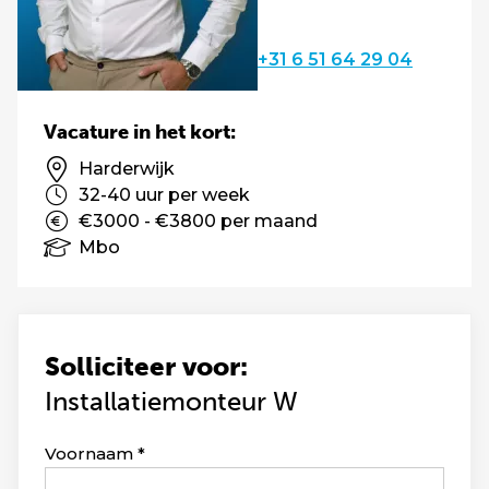
+31 6 51 64 29 04
Vacature in het kort:
Harderwijk
32-40 uur per week
€3000 - €3800 per maand
Mbo
Solliciteer voor:
Installatiemonteur W
Leave
Voornaam
this