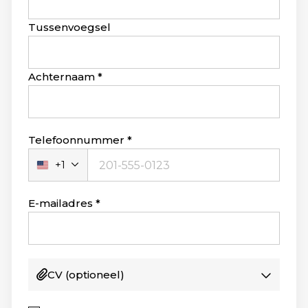
field
blank
Tussenvoegsel
Achternaam
Telefoonnummer
+1
Verenigde
Staten
+1
E-mailadres
CV
(optioneel)