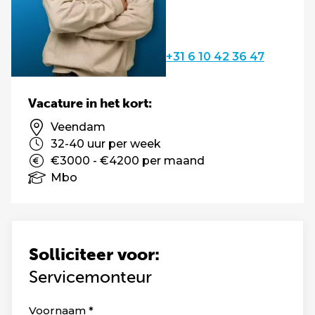
+31 6 10 42 36 47
Vacature in het kort:
Veendam
32-40 uur per week
€3000 - €4200 per maand
Mbo
Solliciteer voor:
Servicemonteur
Leave
Voornaam