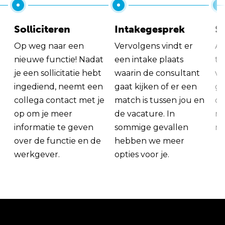
Solliciteren
Intakegesprek
So
Op weg naar een
Vervolgens vindt er
Al
nieuwe functie! Nadat
een intake plaats
tu
je een sollicitatie hebt
waarin de consultant
va
ingediend, neemt een
gaat kijken of er een
ge
collega contact met je
match is tussen jou en
op
op om je meer
de vacature. In
ma
informatie te geven
sommige gevallen
me
over de functie en de
hebben we meer
werkgever.
opties voor je.