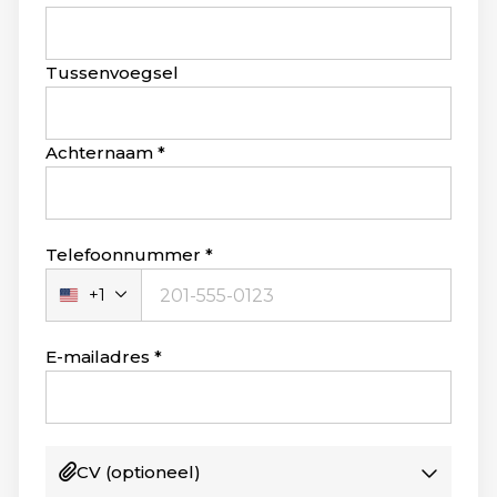
this
field
blank
Tussenvoegsel
Achternaam
Telefoonnummer
+1
Verenigde
Staten
+1
E-mailadres
CV
(optioneel)