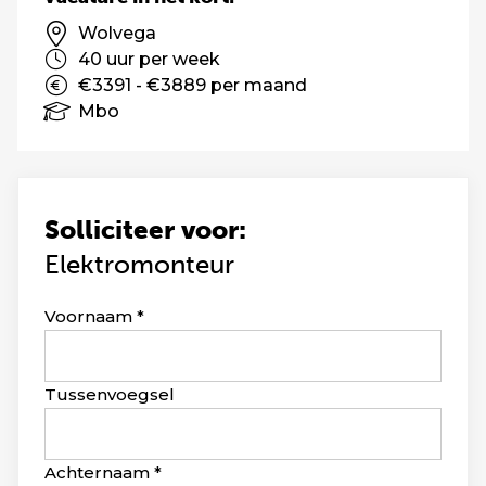
Wolvega
40 uur per week
€3391 - €3889 per maand
Mbo
Solliciteer voor:
Elektromonteur
Leave
Voornaam
this
field
blank
Tussenvoegsel
Achternaam