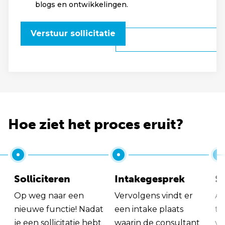
blogs en ontwikkelingen.
Verstuur sollicitatie
Hoe ziet het proces eruit?
Solliciteren
Intakegesprek
So
Op weg naar een
Vervolgens vindt er
Al
nieuwe functie! Nadat
een intake plaats
tu
je een sollicitatie hebt
waarin de consultant
va