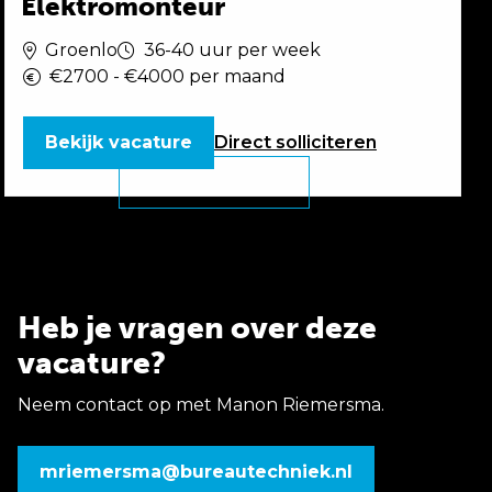
Elektromonteur
Groenlo
36-40 uur per week
€2700 - €4000 per maand
Bekijk vacature
Direct
solliciteren
Heb je vragen over deze
vacature?
Neem contact op met Manon Riemersma.
mriemersma@bureautechniek.nl