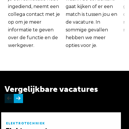
ingediend, neemt een
gaat kijken of er een
ge
collega contact met je
match is tussen jou en
op
op om je meer
de vacature. In
ma
informatie te geven
sommige gevallen
me
over de functie en de
hebben we meer
werkgever.
opties voor je.
Vergelijkbare vacatures
ELEKTROTECHNIEK