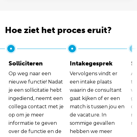
Hoe ziet het proces eruit?
Solliciteren
Intakegesprek
So
Op weg naar een
Vervolgens vindt er
Al
nieuwe functie! Nadat
een intake plaats
tu
je een sollicitatie hebt
waarin de consultant
va
ingediend, neemt een
gaat kijken of er een
ge
collega contact met je
match is tussen jou en
op
op om je meer
de vacature. In
ma
informatie te geven
sommige gevallen
me
over de functie en de
hebben we meer