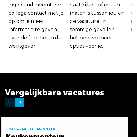
ingediend, neemt een
gaat kijken of er een
ge
collega contact met je
match is tussen jou en
op
op om je meer
de vacature. In
ma
informatie te geven
sommige gevallen
me
over de functie en de
hebben we meer
werkgever.
opties voor je.
Vergelijkbare vacatures
INSTALLATIETECHNIEK
Keukenmonteur