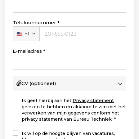
Telefoonnummer
+1
Verenigde
Staten
+1
E-mailadres
CV
(optioneel)
Ik geef hierbij aan het
Privacy statement
gelezen te hebben en akkoord te zijn met het
verwerken van mijn gegevens conform het
privacy statement van Bureau Techniek.
Ik wil op de hoogte blijven van vacatures,