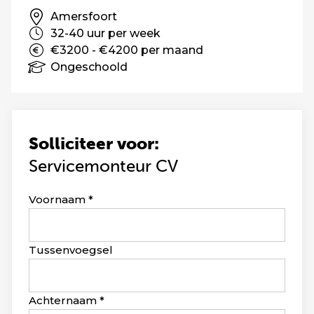
Amersfoort
32-40 uur per week
€3200 - €4200 per maand
Ongeschoold
Solliciteer voor:
Servicemonteur CV
Leave
Voornaam
this
field
blank
Tussenvoegsel
Achternaam