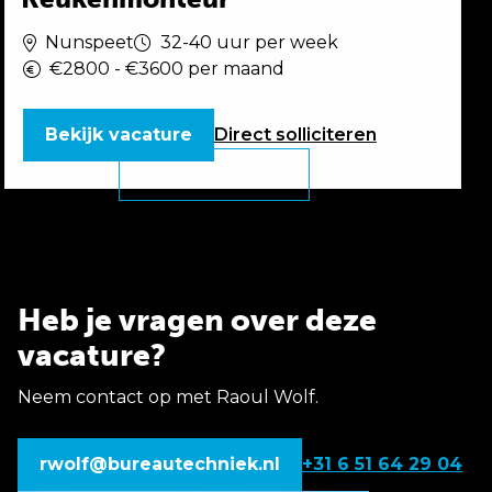
Nunspeet
32-40 uur per week
€2800 - €3600 per maand
Bekijk vacature
Direct
solliciteren
Heb je vragen over deze
vacature?
Neem contact op met Raoul Wolf.
rwolf@bureautechniek.nl
+31 6 51 64 29 04