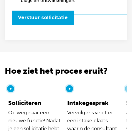
blogs en ontwikkelingen.
Verstuur sollicitatie
Hoe ziet het proces eruit?
Solliciteren
Intakegesprek
So
Op weg naar een
Vervolgens vindt er
Al
nieuwe functie! Nadat
een intake plaats
tu
je een sollicitatie hebt
waarin de consultant
va