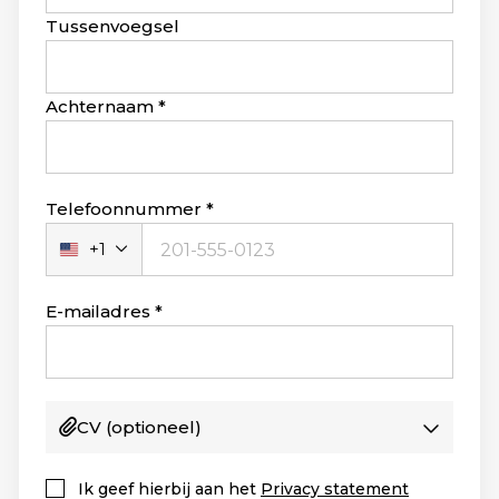
blank
Tussenvoegsel
Achternaam
Telefoonnummer
+1
Verenigde
Staten
+1
E-mailadres
CV
(optioneel)
Ik geef hierbij aan het
Privacy statement