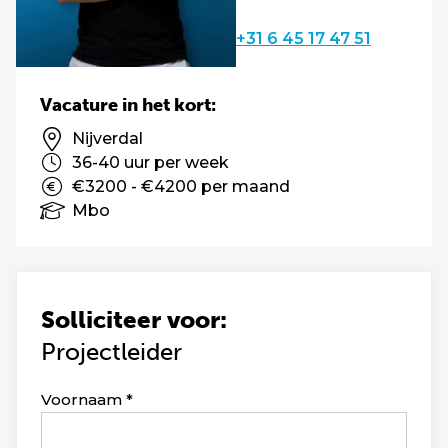
+31 6 45 17 47 51
Vacature in het kort:
Nijverdal
36-40 uur per week
€3200 - €4200 per maand
Mbo
Solliciteer voor:
Projectleider
Leave
Voornaam
this
field