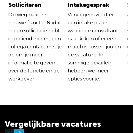
Solliciteren
Intakegesprek
So
Op weg naar een
Vervolgens vindt er
Al
nieuwe functie! Nadat
een intake plaats
tu
je een sollicitatie hebt
waarin de consultant
va
ingediend, neemt een
gaat kijken of er een
ge
collega contact met je
match is tussen jou en
op
op om je meer
de vacature. In
ma
informatie te geven
sommige gevallen
me
over de functie en de
hebben we meer
werkgever.
opties voor je.
Vergelijkbare vacatures