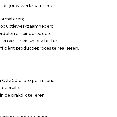
n dit jouw werkzaamheden:
formatoren;
productiewerkzaamheden;
derdelen en eindproducten;
 en veiligheidsvoorschriften;
iciënt productieproces te realiseren.
en € 3.500 bruto per maand;
rganisatie;
n de praktijk te leren;