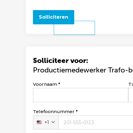
Solliciteren
Solliciteer voor:
Productiemedewerker Trafo-
Leave
Voornaam
T
this
field
blank
Telefoonnummer
+1
Verenigde
Staten