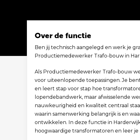
Over de functie
Ben jij technisch aangelegd en werk je gr
Productiemedewerker Trafo-bouw in Harde
Solliciteer binnen 1 minuut
Als Productiemedewerker Trafo-bouw we
voor uiteenlopende toepassingen. Je bent
en leert stap voor stap hoe transforma
lopendebandwerk, maar afwisselende wer
nauwkeurigheid en kwaliteit centraal staa
waarin samenwerking belangrijk is en waar 
ontwikkelen. In deze functie in Harderwijk
hoogwaardige transformatoren en leer je ee