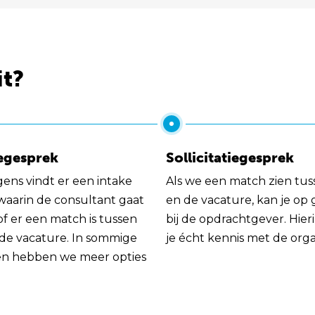
it?
egesprek
Sollicitatiegesprek
gens vindt er een intake
Als we een match zien tus
 waarin de consultant gaat
en de vacature, kan je op
of er een match is tussen
bij de opdrachtgever. Hie
 de vacature. In sommige
je écht kennis met de orga
en hebben we meer opties