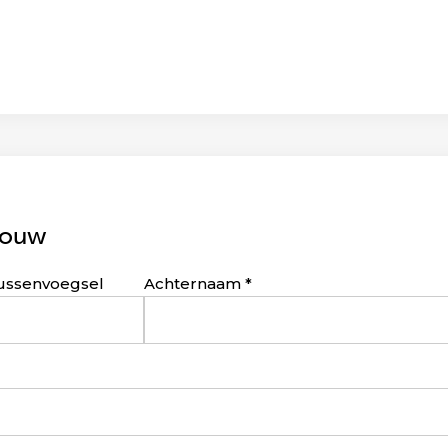
bouw
ussenvoegsel
Achternaam