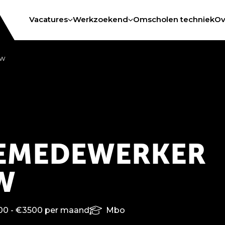
Vacatures
Werkzoekend
Omscholen techniek
Ov
uw
EMEDEWERKER
W
0 - €3500 per maand
Mbo