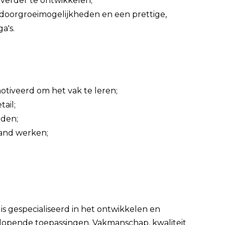
 verder te ontwikkelen;
p doorgroeimogelijkheden en een prettige,
a's.
otiveerd om het vak te leren;
ail;
nden;
band werken;
is gespecialiseerd in het ontwikkelen en
opende toepassingen. Vakmanschap, kwaliteit