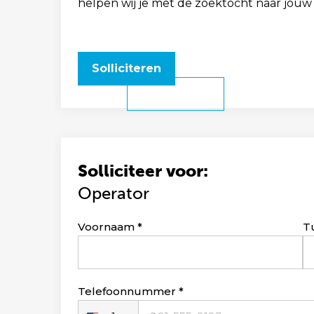
helpen wij je met de zoektocht naar jouw
Solliciteren
Solliciteer voor:
Operator
Leave
Voornaam
T
this
field
blank
Telefoonnummer