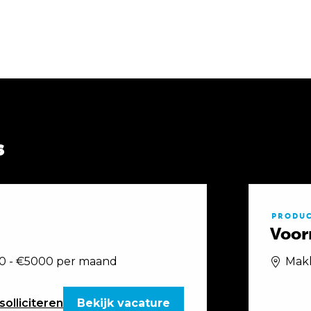
s
PRODUC
Voor
0 - €5000 per maand
Mak
solliciteren
Bekijk vacature