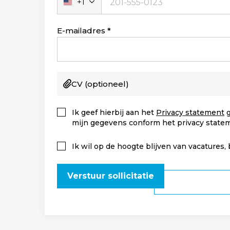
+1
Verenigde
Staten
+1
E-mailadres
CV
(optioneel)
Ik geef hierbij aan het
Privacy statement
g
mijn gegevens conform het privacy state
Ik wil op de hoogte blijven van vacatures,
Verstuur sollicitatie