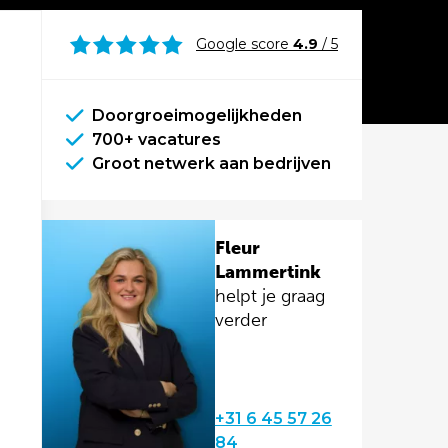
Google score
4.9
/ 5
Doorgroeimogelijkheden
700+ vacatures
Groot netwerk aan bedrijven
Fleur
Lammertink
helpt je graag
verder
+31 6 45 57 26
84