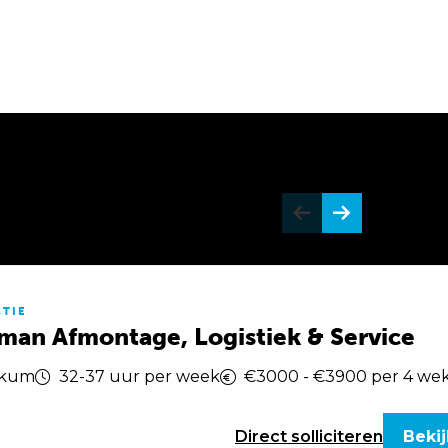
TIE
man Afmontage, Logistiek & Service
kum
32-37 uur per week
€3000 - €3900 per 4 we
Direct
solliciteren
Bekij