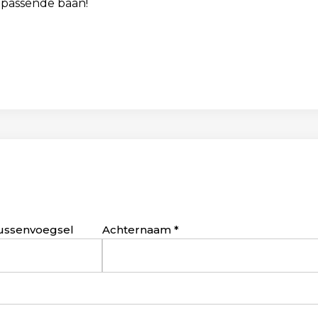
 passende baan!
ussenvoegsel
Achternaam