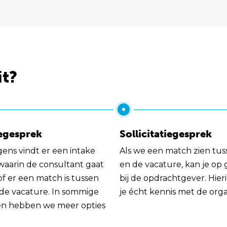
it?
egesprek
Sollicitatiegesprek
gens vindt er een intake
Als we een match zien tus
 waarin de consultant gaat
en de vacature, kan je op
of er een match is tussen
bij de opdrachtgever. Hie
 de vacature. In sommige
je écht kennis met de orga
en hebben we meer opties