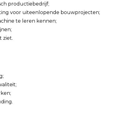
ch productiebedrijf;
ing voor uiteenlopende bouwprojecten;
chine te leren kennen;
jnen;
 ziet.
g;
liteit;
rken;
ding.