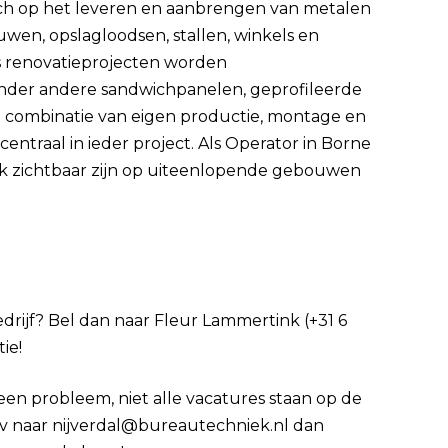
t zich op het leveren en aanbrengen van metalen
wen, opslagloodsen, stallen, winkels en
s renovatieprojecten worden
nder andere sandwichpanelen, geprofileerde
e combinatie van eigen productie, montage en
 centraal in ieder project. Als Operator in Borne
jk zichtbaar zijn op uiteenlopende gebouwen
bedrijf? Bel dan naar Fleur Lammertink (+31 6
ie!
Geen probleem, niet alle vacatures staan op de
 cv naar nijverdal@bureautechniek.nl dan