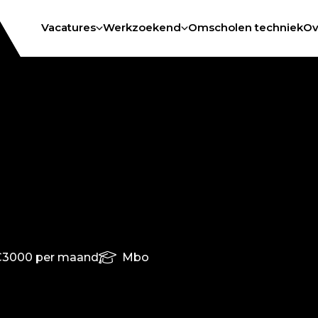
Vacatures
Werkzoekend
Omscholen techniek
Ov
€3000 per maand
Mbo