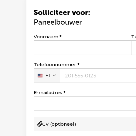
Solliciteer voor:
Paneelbouwer
Leave
Voornaam
T
this
field
blank
Telefoonnummer
+1
Verenigde
Staten
+1
E-mailadres
CV
(optioneel)