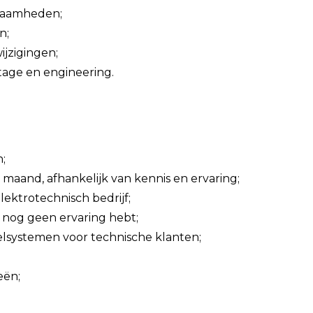
kzaamheden;
n;
jzigingen;
age en engineering.
;
 maand, afhankelijk van kennis en ervaring;
ektrotechnisch bedrijf;
e nog geen ervaring hebt;
lsystemen voor technische klanten;
eën;