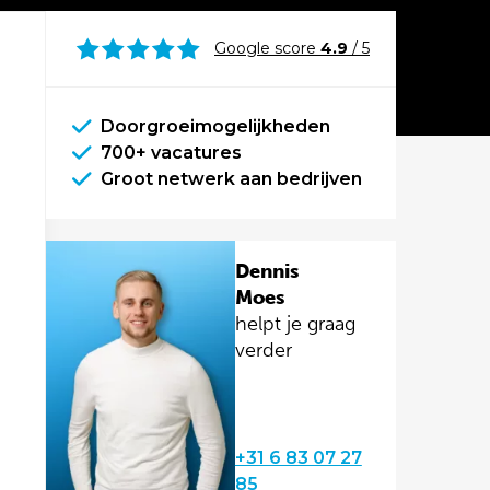
Google score
4.9
/ 5
Doorgroeimogelijkheden
700+ vacatures
Groot netwerk aan bedrijven
Dennis
Moes
helpt je graag
verder
+31 6 83 07 27
85