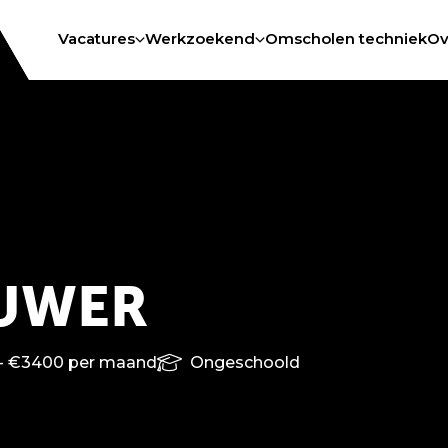
Vacatures
Werkzoekend
Omscholen techniek
Ov
UWER
- €3400 per maand
Ongeschoold