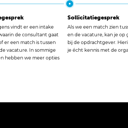
egesprek
Sollicitatiegesprek
gens vindt er een intake
Als we een match zien tus
 waarin de consultant gaat
en de vacature, kan je op
of er een match is tussen
bij de opdrachtgever. Hie
 de vacature. In sommige
je écht kennis met de orga
en hebben we meer opties