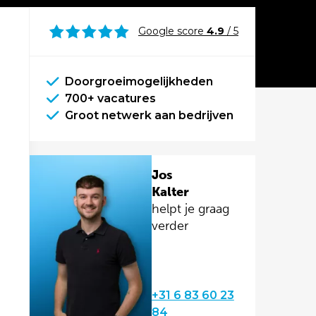
Google score
4.9
/ 5
Doorgroeimogelijkheden
700+ vacatures
Groot netwerk aan bedrijven
Jos
Kalter
helpt je graag
verder
+31 6 83 60 23
84