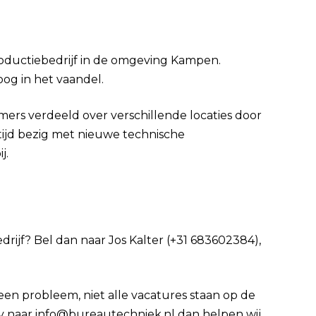
roductiebedrijf in de omgeving Kampen.
oog in het vaandel.
ers verdeeld over verschillende locaties door
ltijd bezig met nieuwe technische
j.
edrijf? Bel dan naar Jos Kalter (+31 683602384),
Geen probleem, niet alle vacatures staan op de
 cv naar info@bureautechniek.nl dan helpen wij