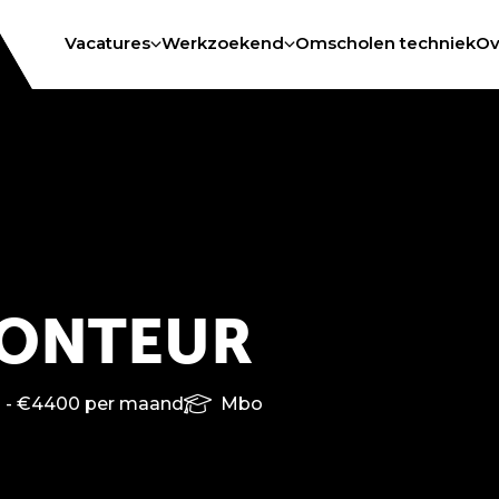
Vacatures
Werkzoekend
Omscholen techniek
Ov
ONTEUR
 - €4400 per maand
Mbo