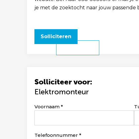
je met de zoektocht naar jouw passende 
Solliciteren
Solliciteer voor:
Elektromonteur
Leave
Voornaam
T
this
field
blank
Telefoonnummer