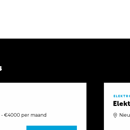
s
ELEKTR
Elek
 - €4000 per maand
Nie