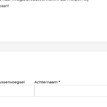
baan!
ussenvoegsel
Achternaam