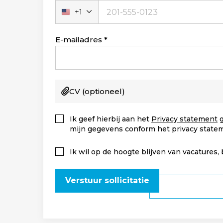
+1
Verenigde
Staten
+1
E-mailadres
CV
(optioneel)
Ik geef hierbij aan het
Privacy statement
g
mijn gegevens conform het privacy state
Ik wil op de hoogte blijven van vacatures,
Verstuur sollicitatie