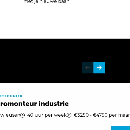
met je nieuwe baan.
OTECHNIEK
tromonteur industrie
uwleusen
40 uur per week
€3250 - €4750 per maa