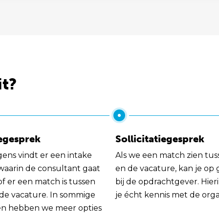
it?
egesprek
Sollicitatiegesprek
gens vindt er een intake
Als we een match zien tus
 waarin de consultant gaat
en de vacature, kan je op
of er een match is tussen
bij de opdrachtgever. Hie
 de vacature. In sommige
je écht kennis met de orga
en hebben we meer opties