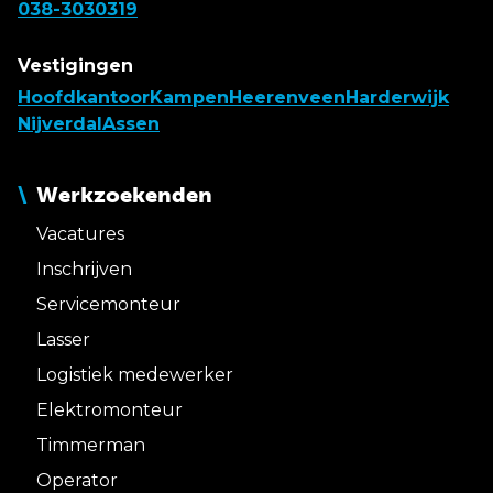
038-3030319
Vestigingen
Hoofdkantoor
Kampen
Heerenveen
Harderwijk
Nijverdal
Assen
Werkzoekenden
Vacatures
Inschrijven
Servicemonteur
Lasser
Logistiek medewerker
Elektromonteur
Timmerman
Operator