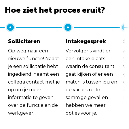
Hoe ziet het proces eruit?
Solliciteren
Intakegesprek
So
Op weg naar een
Vervolgens vindt er
Al
nieuwe functie! Nadat
een intake plaats
tu
je een sollicitatie hebt
waarin de consultant
va
ingediend, neemt een
gaat kijken of er een
ge
collega contact met je
match is tussen jou en
op
op om je meer
de vacature. In
ma
informatie te geven
sommige gevallen
me
over de functie en de
hebben we meer
werkgever.
opties voor je.