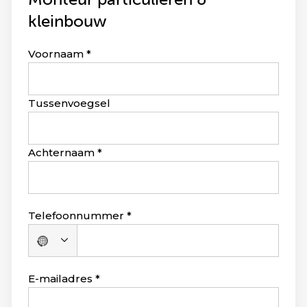
kleinbouw
Leave
Voornaam
this
field
blank
Tussenvoegsel
Achternaam
Telefoonnummer
Geen
land
geselecteerd
E-mailadres