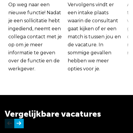
Op weg naar een
Vervolgens vindt er
Al
nieuwe functie! Nadat
een intake plaats
tu
je een sollicitatie hebt
waarin de consultant
va
ingediend, neemt een
gaat kijken of er een
ge
collega contact met je
match is tussen jou en
op
op om je meer
de vacature. In
ma
informatie te geven
sommige gevallen
me
over de functie en de
hebben we meer
werkgever.
opties voor je.
Vergelijkbare vacatures