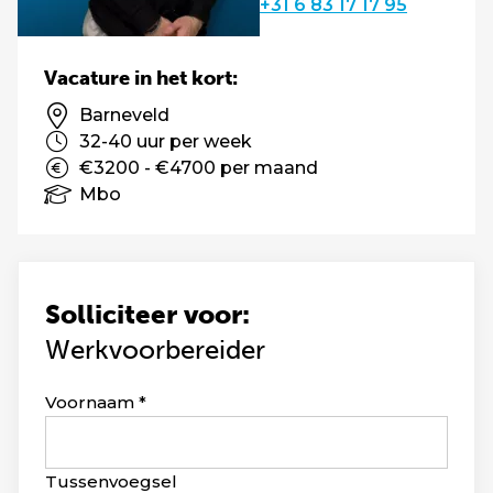
+31 6 83 17 17 95
Vacature in het kort:
Barneveld
32-40 uur per week
€3200 - €4700 per maand
Mbo
Solliciteer voor:
Werkvoorbereider
Leave
Voornaam
this
field
blank
Tussenvoegsel