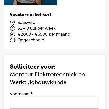
Vacature in het kort:
Saasveld
32-40 uur per week
€2800 - €3500 per maand
Ongeschoold
Solliciteer voor:
Monteur Elektrotechniek en
Werktuigbouwkunde
Leave
Voornaam
this
field