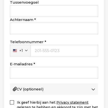
blank
Tussenvoegsel
Achternaam
Telefoonnummer
+1
Verenigde
Staten
+1
E-mailadres
CV
(optioneel)
Ik geef hierbij aan het
Privacy statement
gelezen te hebben en akkoord te zijn met het