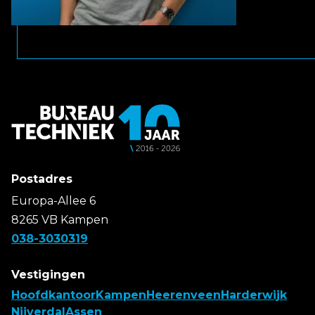
Postadres
Europa-Allee 6
8265 VB Kampen
038-3030319
Vestigingen
Hoofdkantoor
Kampen
Heerenveen
Harderwijk
Nijverdal
Assen