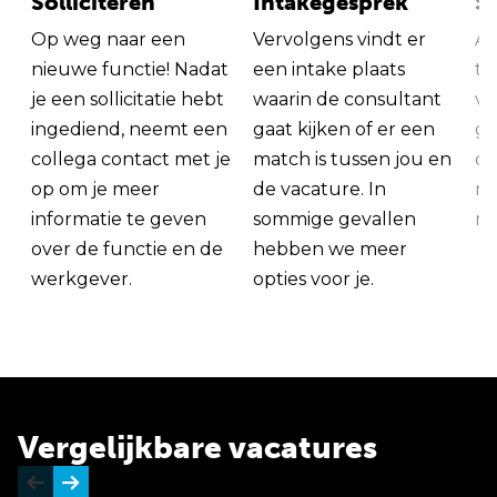
Solliciteren
Intakegesprek
So
Op weg naar een
Vervolgens vindt er
Al
nieuwe functie! Nadat
een intake plaats
tu
je een sollicitatie hebt
waarin de consultant
va
ingediend, neemt een
gaat kijken of er een
ge
collega contact met je
match is tussen jou en
op
op om je meer
de vacature. In
ma
informatie te geven
sommige gevallen
me
over de functie en de
hebben we meer
werkgever.
opties voor je.
Vergelijkbare vacatures