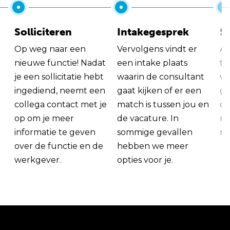
Solliciteren
Intakegesprek
So
Op weg naar een
Vervolgens vindt er
Al
nieuwe functie! Nadat
een intake plaats
tu
je een sollicitatie hebt
waarin de consultant
va
ingediend, neemt een
gaat kijken of er een
ge
collega contact met je
match is tussen jou en
op
op om je meer
de vacature. In
ma
informatie te geven
sommige gevallen
me
over de functie en de
hebben we meer
werkgever.
opties voor je.