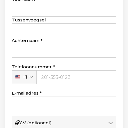
this
field
blank
Tussenvoegsel
Achternaam
Telefoonnummer
+1
Verenigde
Staten
+1
E-mailadres
CV
(optioneel)