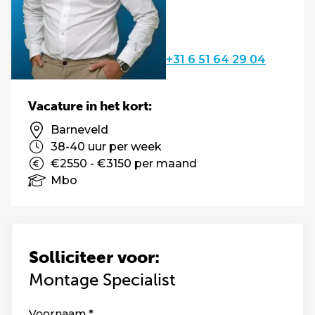
+31 6 51 64 29 04
Vacature in het kort:
Barneveld
38-40 uur per week
€2550 - €3150 per maand
Mbo
Solliciteer voor:
Montage Specialist
Leave
Voornaam