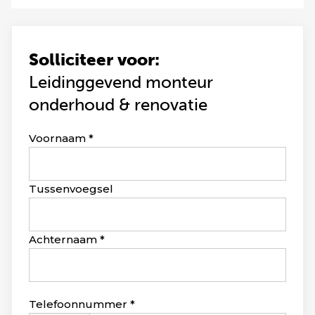
Solliciteer voor:
Leidinggevend monteur
onderhoud & renovatie
Leave
Voornaam
this
field
blank
Tussenvoegsel
Achternaam
Telefoonnummer