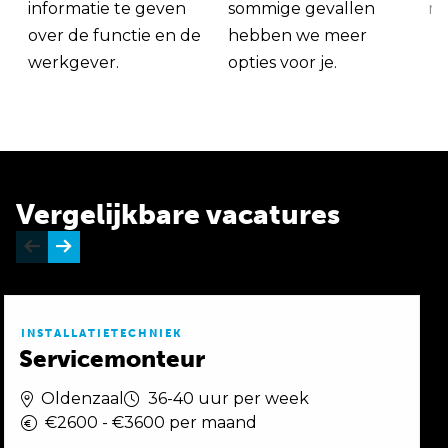
informatie te geven
sommige gevallen
me
over de functie en de
hebben we meer
werkgever.
opties voor je.
Vergelijkbare vacatures
INSTALLATIETECHNIEK
Servicemonteur
Oldenzaal
36-40 uur per week
€2600 - €3600 per maand