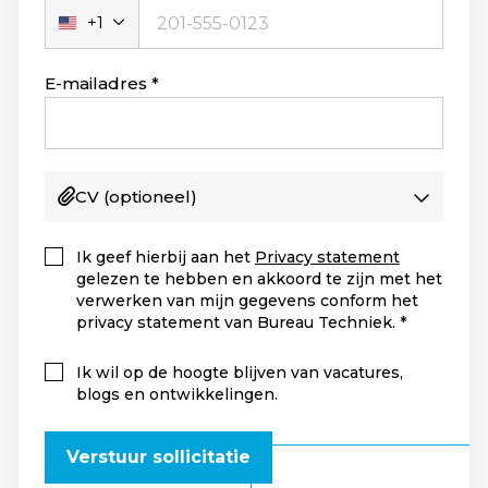
+1
Verenigde
Staten
+1
E-mailadres
CV
(optioneel)
Ik geef hierbij aan het
Privacy statement
gelezen te hebben en akkoord te zijn met het
verwerken van mijn gegevens conform het
privacy statement van Bureau Techniek.
Ik wil op de hoogte blijven van vacatures,
blogs en ontwikkelingen.
Verstuur sollicitatie