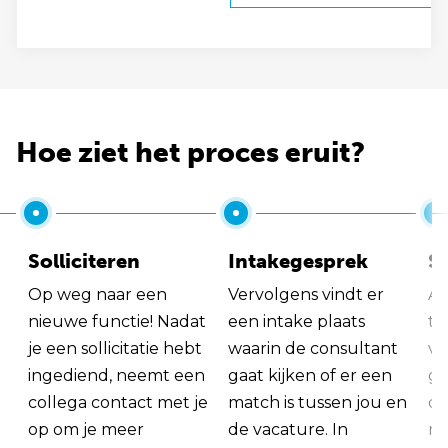
Hoe ziet het proces eruit?
Solliciteren
Intakegesprek
So
Op weg naar een
Vervolgens vindt er
Al
nieuwe functie! Nadat
een intake plaats
tu
je een sollicitatie hebt
waarin de consultant
va
ingediend, neemt een
gaat kijken of er een
ge
collega contact met je
match is tussen jou en
op
op om je meer
de vacature. In
ma