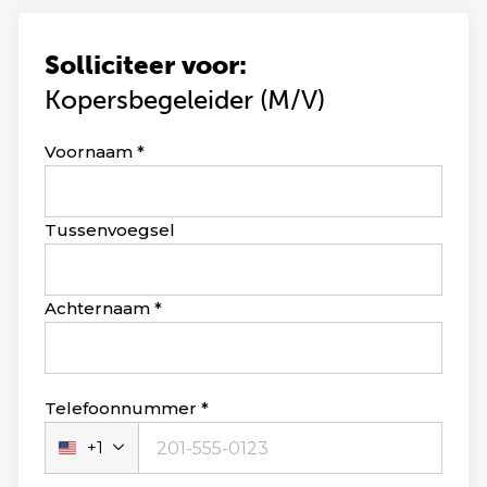
Solliciteer voor:
Kopersbegeleider (M/V)
Leave
Voornaam
this
field
blank
Tussenvoegsel
Achternaam
Telefoonnummer
+1
Verenigde
Staten