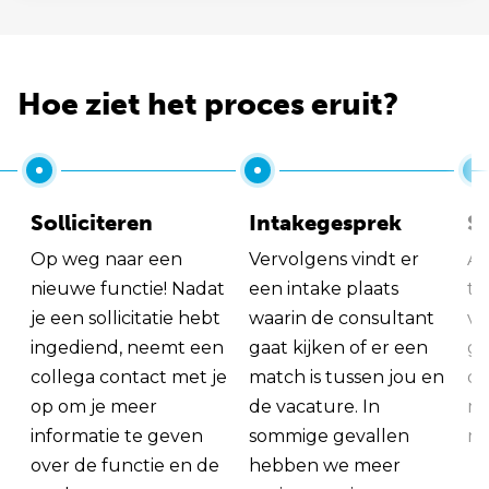
Hoe ziet het proces eruit?
Solliciteren
Intakegesprek
So
Op weg naar een
Vervolgens vindt er
Al
nieuwe functie! Nadat
een intake plaats
tu
je een sollicitatie hebt
waarin de consultant
va
ingediend, neemt een
gaat kijken of er een
ge
collega contact met je
match is tussen jou en
op
op om je meer
de vacature. In
ma
informatie te geven
sommige gevallen
me
over de functie en de
hebben we meer