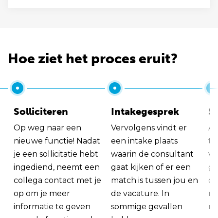
Hoe ziet het proces eruit?
Solliciteren
Intakegesprek
So
Op weg naar een
Vervolgens vindt er
Al
nieuwe functie! Nadat
een intake plaats
tu
je een sollicitatie hebt
waarin de consultant
va
ingediend, neemt een
gaat kijken of er een
ge
collega contact met je
match is tussen jou en
op
op om je meer
de vacature. In
ma
informatie te geven
sommige gevallen
me