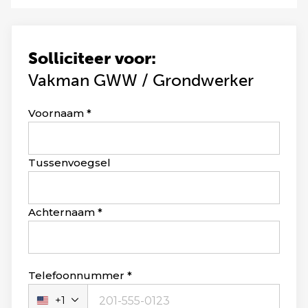
Solliciteer voor:
Vakman GWW / Grondwerker
Leave
Voornaam
this
field
blank
Tussenvoegsel
Achternaam
Telefoonnummer
+1
Verenigde