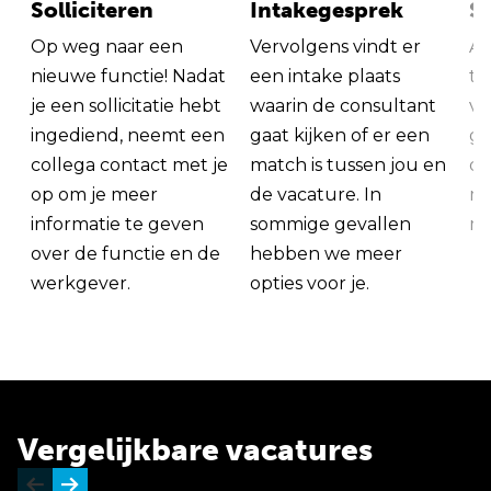
Solliciteren
Intakegesprek
So
Op weg naar een
Vervolgens vindt er
Al
nieuwe functie! Nadat
een intake plaats
tu
je een sollicitatie hebt
waarin de consultant
va
ingediend, neemt een
gaat kijken of er een
ge
collega contact met je
match is tussen jou en
op
op om je meer
de vacature. In
ma
informatie te geven
sommige gevallen
me
over de functie en de
hebben we meer
werkgever.
opties voor je.
Vergelijkbare vacatures