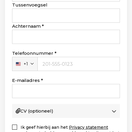
blank
Tussenvoegsel
Achternaam
Telefoonnummer
+1
Verenigde
Staten
+1
E-mailadres
CV
(optioneel)
Ik geef hierbij aan het
Privacy statement