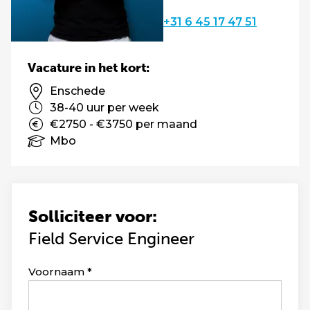
+31 6 45 17 47 51
Vacature in het kort:
Enschede
38-40 uur per week
€2750 - €3750 per maand
Mbo
Solliciteer voor:
Field Service Engineer
Leave
Voornaam
this
field