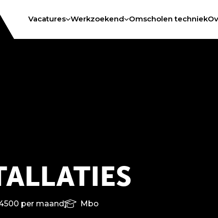
Vacatures
Werkzoekend
Omscholen techniek
Ov
TALLATIES
4500 per maand
Mbo