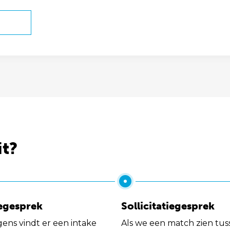
it?
egesprek
Sollicitatiegesprek
gens vindt er een intake
Als we een match zien tus