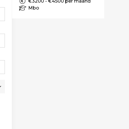
€3200 - €4500 per maand
Mbo