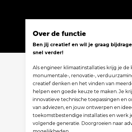
Over de functie
Ben jij creatief en wil je graag bijd
snel verder!
Solliciteer binnen 1 minuut
Als engineer klimaatinstallaties krijg je
monumentale-, renovatie-, verduurzamin
creatief denken en het vinden van meerd
helpen een goede keuze te maken. Je kri
innovatieve technische toepassingen en on
van adviezen, en jouw ontwerpen en ideeë
toekomstbestendige installaties en werk
volgende generatie. Doorgroeien naar advi
mogelijkheden.