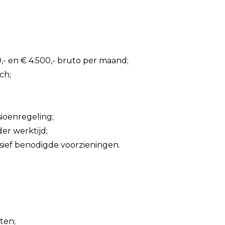
0,- en € 4.500,- bruto per maand;
ch;
ioenregeling;
er werktijd;
sief benodigde voorzieningen.
ten;