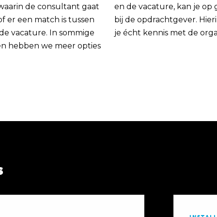
 waarin de consultant gaat
en de vacature, kan je op
of er een match is tussen
bij de opdrachtgever. Hie
 de vacature. In sommige
je écht kennis met de orga
en hebben we meer opties
s