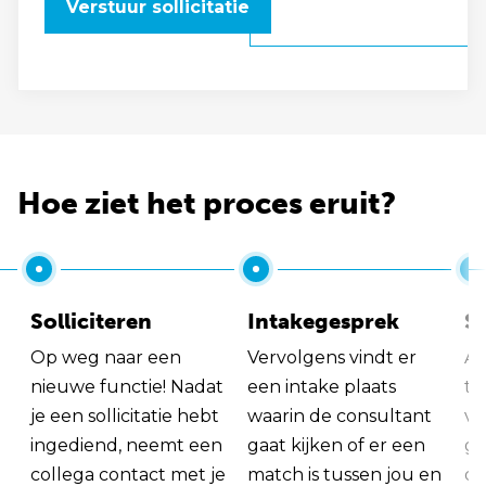
Verstuur sollicitatie
Hoe ziet het proces eruit?
Solliciteren
Intakegesprek
So
Op weg naar een
Vervolgens vindt er
Al
nieuwe functie! Nadat
een intake plaats
tu
je een sollicitatie hebt
waarin de consultant
va
ingediend, neemt een
gaat kijken of er een
ge
collega contact met je
match is tussen jou en
op