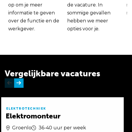
op om je meer
de vacature. In
ma
informatie te geven
sommige gevallen
me
over de functie en de
hebben we meer
werkgever.
opties voor je.
Vergelijkbare vacatures
ELEKTROTECHNIEK
Elektromonteur
Groenlo
36-40 uur per week