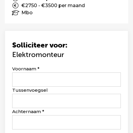
€2750 - €3500 per maand
Mbo
Solliciteer voor:
Elektromonteur
Leave
Voornaam
this
field
blank
Tussenvoegsel
Achternaam