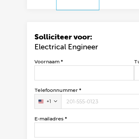
Solliciteer voor:
Electrical Engineer
Leave
Voornaam
T
this
field
blank
Telefoonnummer
+1
Verenigde
Staten
+1
E-mailadres