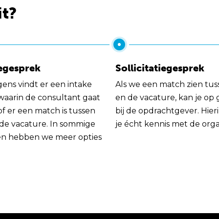
it?
egesprek
Sollicitatiegesprek
gens vindt er een intake
Als we een match zien tus
 waarin de consultant gaat
en de vacature, kan je op
of er een match is tussen
bij de opdrachtgever. Hie
 de vacature. In sommige
je écht kennis met de orga
en hebben we meer opties