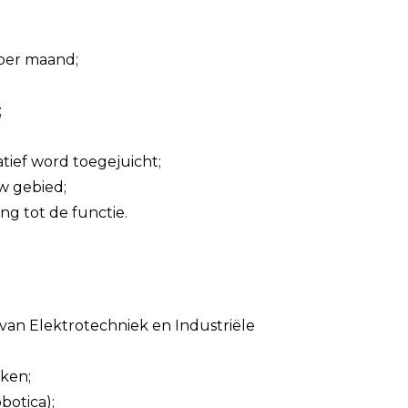
 per maand;
;
atief word toegejuicht;
uw gebied;
g tot de functie.
an Elektrotechniek en Industriële
eken;
botica);