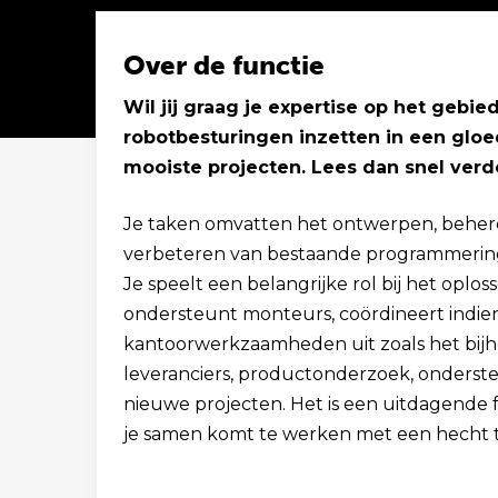
Over de functie
Wil jij graag je expertise op het geb
robotbesturingen inzetten in een gl
Solliciteer binnen 1 minuut
mooiste projecten. Lees dan snel verd
Je taken omvatten het ontwerpen, beheren
verbeteren van bestaande programmeringe
Je speelt een belangrijke rol bij het oplo
ondersteunt monteurs, coördineert indien
kantoorwerkzaamheden uit zoals het bijh
leveranciers, productonderzoek, onderste
nieuwe projecten. Het is een uitdagende f
je samen komt te werken met een hecht t