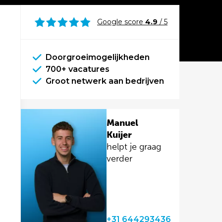
Google score
4.9
/ 5
Doorgroeimogelijkheden
700+ vacatures
Groot netwerk aan bedrijven
Manuel
Kuijer
helpt je graag
verder
+31 644293436