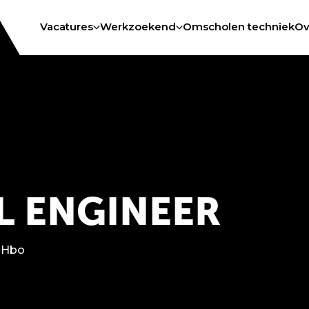
Vacatures
Werkzoekend
Omscholen techniek
Ov
L ENGINEER
Hbo