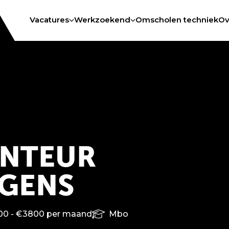
Vacatures
Werkzoekend
Omscholen techniek
Ov
ONTEUR
AGENS
0 - €3800 per maand
Mbo