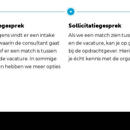
egesprek
Sollicitatiegesprek
gens vindt er een intake
Als we een match zien tus
 waarin de consultant gaat
en de vacature, kan je op
of er een match is tussen
bij de opdrachtgever. Hie
 de vacature. In sommige
je écht kennis met de orga
en hebben we meer opties