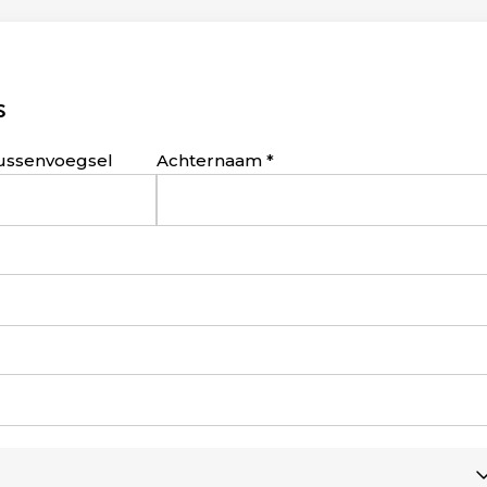
s
ussenvoegsel
Achternaam