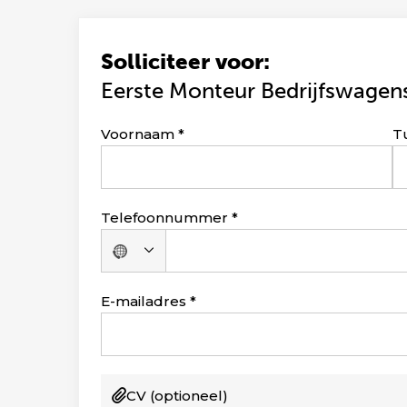
Solliciteer voor:
Eerste Monteur Bedrijfswagen
Leave
Voornaam
T
this
field
blank
Telefoonnummer
Geen
land
geselecteerd
E-mailadres
CV
(optioneel)