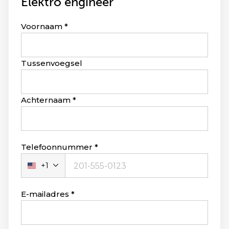
Elektro engineer
Leave
Voornaam
this
field
blank
Tussenvoegsel
Achternaam
Telefoonnummer
+1
Verenigde
Staten
+1
E-mailadres