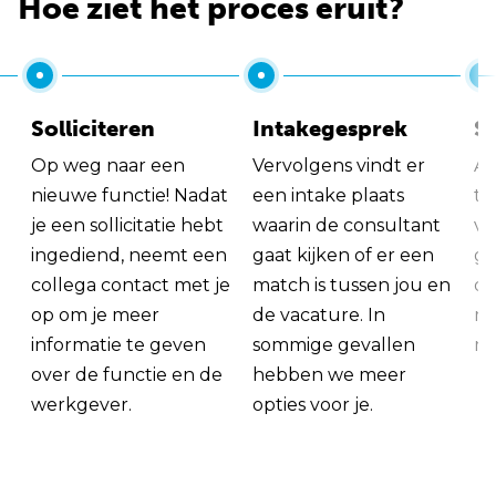
Hoe ziet het proces eruit?
Solliciteren
Intakegesprek
So
Op weg naar een
Vervolgens vindt er
Al
nieuwe functie! Nadat
een intake plaats
tu
je een sollicitatie hebt
waarin de consultant
va
ingediend, neemt een
gaat kijken of er een
ge
collega contact met je
match is tussen jou en
op
op om je meer
de vacature. In
ma
informatie te geven
sommige gevallen
me
over de functie en de
hebben we meer
werkgever.
opties voor je.