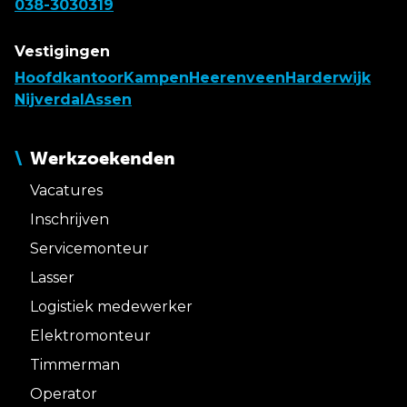
038-3030319
Vestigingen
Hoofdkantoor
Kampen
Heerenveen
Harderwijk
Nijverdal
Assen
Werkzoekenden
Vacatures
Inschrijven
Servicemonteur
Lasser
Logistiek medewerker
Elektromonteur
Timmerman
Operator