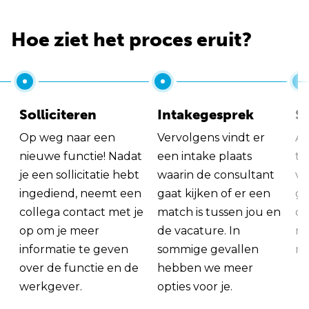
Hoe ziet het proces eruit?
Solliciteren
Intakegesprek
So
Op weg naar een
Vervolgens vindt er
Al
nieuwe functie! Nadat
een intake plaats
tu
je een sollicitatie hebt
waarin de consultant
va
ingediend, neemt een
gaat kijken of er een
ge
collega contact met je
match is tussen jou en
op
op om je meer
de vacature. In
ma
informatie te geven
sommige gevallen
me
over de functie en de
hebben we meer
werkgever.
opties voor je.