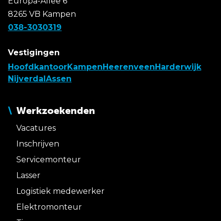
Europa-Allee 6
8265 VB Kampen
038-3030319
Vestigingen
Hoofdkantoor
Kampen
Heerenveen
Harderwijk
Nijverdal
Assen
Werkzoekenden
Vacatures
Inschrijven
Servicemonteur
Lasser
Logistiek medewerker
Elektromonteur