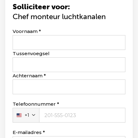
Solliciteer voor:
Chef monteur luchtkanalen
Leave
Voornaam
this
field
blank
Tussenvoegsel
Achternaam
Telefoonnummer
+1
Verenigde
Staten
+1
E-mailadres