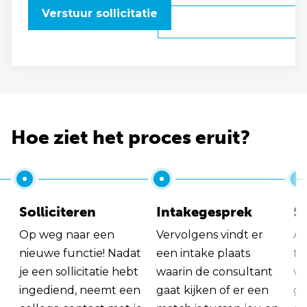
Verstuur sollicitatie
Hoe ziet het proces eruit?
Solliciteren
Intakegesprek
So
Op weg naar een
Vervolgens vindt er
Al
nieuwe functie! Nadat
een intake plaats
tu
je een sollicitatie hebt
waarin de consultant
va
ingediend, neemt een
gaat kijken of er een
ge