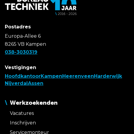
Postadres
Europa-Allee 6
8265 VB Kampen
038-3030319
Vestigingen
Hoofdkantoor
Kampen
Heerenveen
Harderwijk
Nijverdal
Assen
Werkzoekenden
Vacatures
Inschrijven
Servicemonteur