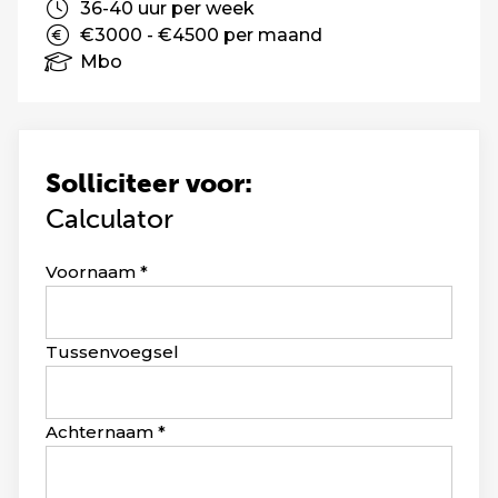
36-40 uur per week
€3000 - €4500 per maand
Mbo
Solliciteer voor:
Calculator
Leave
Voornaam
this
field
blank
Tussenvoegsel
Achternaam