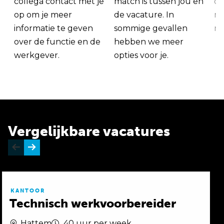
collega contact met je
match is tussen jou en
op
op om je meer
de vacature. In
ma
informatie te geven
sommige gevallen
me
over de functie en de
hebben we meer
werkgever.
opties voor je.
Vergelijkbare vacatures
KANTOOR
Technisch werkvoorbereider
Hattem
40 uur per week