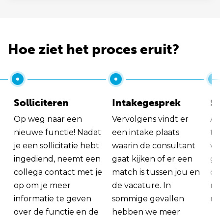
Hoe ziet het proces eruit?
Solliciteren
Intakegesprek
So
Op weg naar een
Vervolgens vindt er
Al
nieuwe functie! Nadat
een intake plaats
tu
je een sollicitatie hebt
waarin de consultant
va
ingediend, neemt een
gaat kijken of er een
ge
collega contact met je
match is tussen jou en
op
op om je meer
de vacature. In
ma
informatie te geven
sommige gevallen
me
over de functie en de
hebben we meer