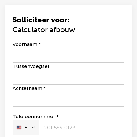
Solliciteer voor:
Calculator afbouw
Leave
Voornaam
this
field
blank
Tussenvoegsel
Achternaam
Telefoonnummer
+1
Verenigde
Staten